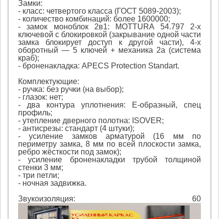
Замки:
- класс: четвертого класса (ГОСТ 5089-2003);
- количество комбинаций: более 1600000;
- замок моноблок 2в1: MOTTURA 54.797 2-х
ключевой с блокировкой (закрывание одной части
замка блокирует доступ к другой части), 4-х
оборотный — 5 ключей + механика 2а (система
краб);
- броненакладка: APECS Protection Standart.
Комплектующие:
- ручка: без ручки (на выбор);
- глазок: нет;
- два контура уплотнения: Е-образный, спец
профиль;
- утепление дверного полотна: ISOVER;
- антисрезы: стандарт (4 штуки);
- усиление замков арматурой (16 мм по
периметру замка, 8 мм по всей плоскости замка,
ребро жёсткости под замок);
- усиление броненакладки трубой толщиной
стенки 3 мм;
- три петли;
- ночная задвижка.
Звукоизоляция:
60