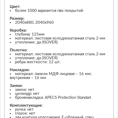
Цвет:
более 1000 вариантов пвх-покрытий
Размер:
2040х880, 2040х960
Коробка:
глубина: 125мм
материал: листовая холоднокатанная сталь 2 мм
утепление: да (ISOVER)
Полотно:
материал: листовая холоднокатанная сталь 2 мм
утепление: да (ISOVER)
ребра жесткости: 12 шт.
Накладки:
материал: панели МДФ лицевая – 16 мм;
внутренняя – 16 мм
Замки:
замок: нет
цилиндр: нет
броненакладка: APECS Protection Standart
Комплектующие:
ручка: нет
глазок: нет
два контура уплотнения: Е-образный, спец