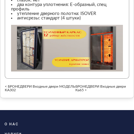
глазок: нет
два контура уплотнения: Е-образный, спец
профиль
утепление дверного полотна: ISOVER
антисрезы: стандарт (4 штуки)
< БРОНЕДВЕРИ Входные двери МОДЕЛЬ
БРОНЕДВЕРИ Входные двери
KA302
Ка65 >
О НАС