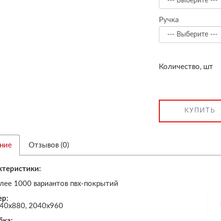
Ручка
Количество, шт
КУПИТЬ
ние
Отзывов (0)
ктеристики:
:
лее 1000 вариантов пвх-покрытий
ер:
40х880, 2040х960
бка: