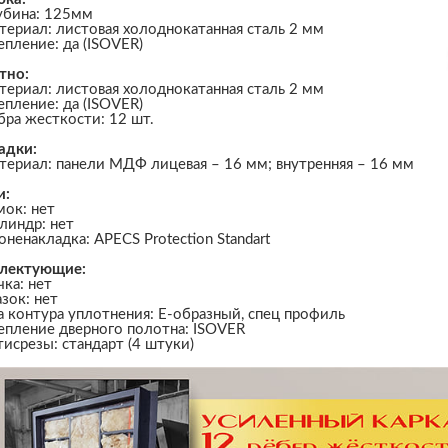
убина: 125мм
териал: листовая холоднокатанная сталь 2 мм
епление: да (ISOVER)
тно:
териал: листовая холоднокатанная сталь 2 мм
епление: да (ISOVER)
бра жесткости: 12 шт.
адки:
териал: панели МДФ лицевая – 16 мм; внутренняя – 16 мм
и:
мок: нет
линдр: нет
оненакладка: APECS Protection Standart
лектующие:
чка: нет
азок: нет
а контура уплотнения: Е-образный, спец профиль
епление дверного полотна: ISOVER
тисрезы: стандарт (4 штуки)