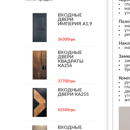
гл
ма
ут
ВХОДНЫЕ
ДВЕРИ
Поло
ИМПЕРИЯ А1.9
ма
ут
ре
36300грн.
Накл
ма
ВХОДНЫЕ
Замк
ДВЕРИ
за
КВАДРАТЫ
ци
КА256
бр
Комп
37700грн.
ру
гл
ВХОДНЫЕ
дв
ДВЕРИ КА255
ут
ан
42500грн.
ВХОДНЫЕ