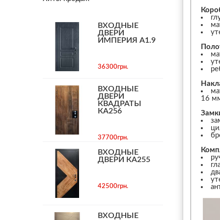
Коро
гл
ма
ВХОДНЫЕ
ут
ДВЕРИ
ИМПЕРИЯ А1.9
Поло
ма
ут
36300грн.
ре
Накл
ВХОДНЫЕ
ма
ДВЕРИ
16 м
КВАДРАТЫ
КА256
Замк
за
ци
бр
37700грн.
Комп
ВХОДНЫЕ
ру
ДВЕРИ КА255
гл
дв
ут
42500грн.
ан
ВХОДНЫЕ