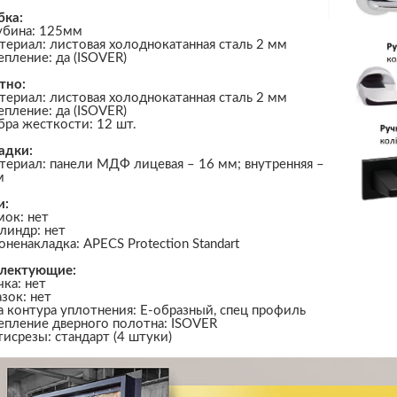
бка:
убина: 125мм
териал: листовая холоднокатанная сталь 2 мм
епление: да (ISOVER)
тно:
териал: листовая холоднокатанная сталь 2 мм
епление: да (ISOVER)
бра жесткости: 12 шт.
адки:
териал: панели МДФ лицевая – 16 мм; внутренняя –
м
и:
мок: нет
линдр: нет
оненакладка: APECS Protection Standart
лектующие:
чка: нет
азок: нет
а контура уплотнения: Е-образный, спец профиль
епление дверного полотна: ISOVER
тисрезы: стандарт (4 штуки)