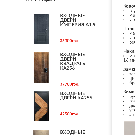
Коро
гл
ма
ВХОДНЫЕ
ут
ДВЕРИ
ИМПЕРИЯ А1.9
Поло
ма
ут
36300грн.
ре
Накл
ВХОДНЫЕ
ма
ДВЕРИ
16 м
КВАДРАТЫ
КА256
Замк
за
ци
бр
37700грн.
Комп
ВХОДНЫЕ
ру
ДВЕРИ КА255
гл
дв
ут
42500грн.
ан
ВХОДНЫЕ