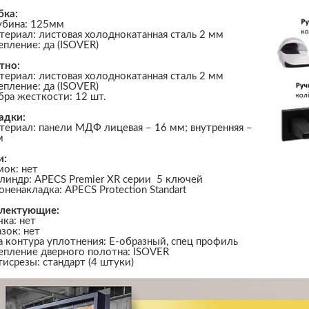
бка:
убина: 125мм
териал: листовая холоднокатанная сталь 2 мм
епление: да (ISOVER)
тно:
териал: листовая холоднокатанная сталь 2 мм
епление: да (ISOVER)
бра жесткости: 12 шт.
адки:
териал: панели МДФ лицевая – 16 мм; внутренняя –
м
и:
мок: нет
линдр: APECS Premier XR серии 5 ключей
оненакладка: APECS Protection Standart
лектующие:
чка: нет
азок: нет
а контура уплотнения: Е-образный, спец профиль
епление дверного полотна: ISOVER
тисрезы: стандарт (4 штуки)