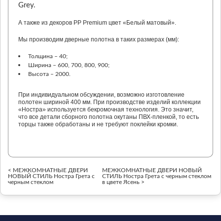
Grey.
А также из декоров PP Premium цвет «Белый матовый».
Мы производим дверные полотна в таких размерах (мм):
Толщина – 40;
Ширина – 600, 700, 800, 900;
Высота – 2000.
При индивидуальном обсуждении, возможно изготовление
полотен шириной 400 мм. При производстве изделий коллекции
«Ностра» используется бекромочная технология. Это значит,
что все детали сборного полотна окутаны ПВХ-пленкой, то есть
торцы также обработаны и не требуют поклейки кромки.
< МЕЖКОМНАТНЫЕ ДВЕРИ
МЕЖКОМНАТНЫЕ ДВЕРИ НОВЫЙ
НОВЫЙ СТИЛЬ Ностра Грета с
СТИЛЬ Ностра Грета с черным стеклом
черным стеклом
в цвете Ясень >