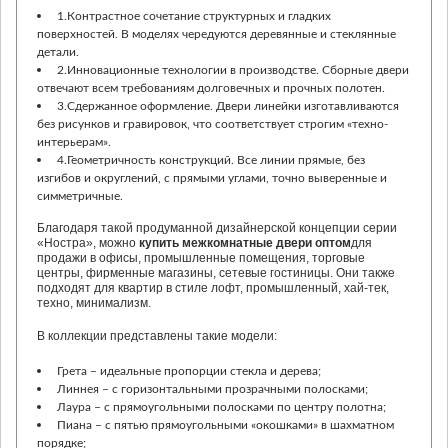
1.Контрастное сочетание структурных и гладких
поверхностей. В моделях чередуются деревянные и стеклянные
детали.
2.Инновационные технологии в производстве. Сборные двери
отвечают всем требованиям долговечных и прочных полотен.
3.Сдержанное оформление. Двери линейки изготавливаются
без рисунков и гравировок, что соответствует строгим «техно-
интерьерам».
4.Геометричность конструкций. Все линии прямые, без
изгибов и округлений, с прямыми углами, точно выверенные и
симметричные.
Благодаря такой продуманной дизайнерской концепции серии
«Ностра», можно
купить межкомнатные двери оптом
для
продажи в офисы, промышленные помещения, торговые
центры, фирменные магазины, сетевые гостиницы. Они также
подходят для квартир в стиле лофт, промышленный, хай-тек,
техно, минимализм.
В коллекции представлены такие модели:
Грета – идеальные пропорции стекла и дерева;
Линнея – с горизонтальными прозрачными полосками;
Лаура – с прямоугольными полосками по центру полотна;
Пиана – с пятью прямоугольными «окошками» в шахматном
порядке;