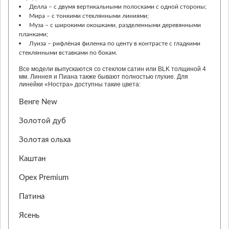
Делла – с двумя вертикальными полосками с одной стороны;
Мира – с тонкими стеклянными линиями;
Муза – с широкими окошками, разделенными деревянными
планками;
Луиза – рифлёная филенка по центу в контрасте с гладкими
стеклянными вставками по бокам.
Все модели выпускаются со стеклом сатин или BLK толщиной 4
мм. Линнея и Пиана также бывают полностью глухие. Для
линейки «Ностра» доступны такие цвета:
Венге New
Золотой дуб
Золотая ольха
Каштан
Орех Premium
Патина
Ясень