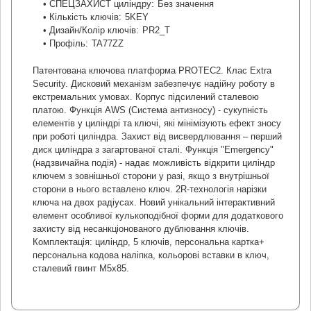
• СПЕЦЗАХИСТ циліндру:
Без значення
• Кількість ключів:
5KEY
• Дизайн/Колір ключів:
PR2_T
• Профіль:
TA77ZZ
Патентована ключова платформа PROTEC2. Клас Extra
Security. Дисковий механізм забезпечує надійну роботу в
екстремальних умовах. Корпус підсилений сталевою
платою. Функція AWS (Система антизносу) - сукупність
елементів у циліндрі та ключі, які мінімізують ефект зносу
при роботі циліндра. Захист від висвердлювання – перший
диск циліндра з загартованої сталі. Функція "Emergency"
(надзвичайна подія) - надає можливість відкрити циліндр
ключем з зовнішньої сторони у разі, якщо з внутрішньої
сторони в нього вставлено ключ. 2R-технологія нарізки
ключа на двох радіусах. Новий унікальний інтерактивний
елемент особливої кулькоподібної форми для додаткового
захисту від несанкціонованого дублювання ключів.
Комплектація: циліндр, 5 ключів, персональна картка+
персональна кодова наліпка, кольорові вставки в ключ,
сталевий гвинт М5х85.