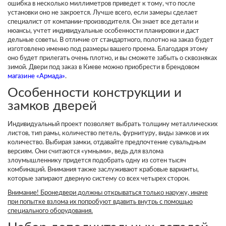
ошибка в несколько миллиметров приведет к тому, что после
установки оно не закроется. Лучше всего, если замеры сделает
специалист от компании-производителя. Он знает все детали и
нюансы, учтет индивидуальные особенности планировки и даст
дельные советы. В отличие от стандартного, полотно на заказ будет
изготовлено именно под размеры вашего проема. Благодаря этому
оно будет прилегать очень плотно, и вы сможете забыть о сквозняках
зимой. Двери под заказ в Киеве можно приобрести в брендовом
магазине «Армада»
.
Особенности конструкции и
замков дверей
Индивидуальный проект позволяет выбрать толщину металлических
листов, тип рамы, количество петель, фурнитуру, виды замков и их
количество. Выбирая замки, отдавайте предпочтение сувальдным
версиям. Они считаются «умными», ведь для взлома
злоумышленнику придется подобрать одну из сотен тысяч
комбинаций. Внимания также заслуживают крабовые варианты,
которые запирают дверную систему со всех четырех сторон.
Внимание! Бронедвери должны открываться только наружу, иначе
при попытке взлома их попробуют вдавить внутрь с помощью
специального оборудования.